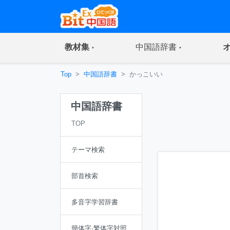
(current)
(current)
教材集
中国語辞書
Top
中国語辞書
かっこいい
中国語辞書
TOP
テーマ検索
部首検索
多音字学習辞書
簡体字·繁体字対照