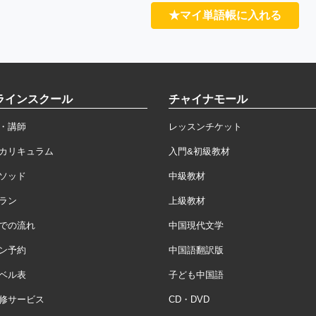
★マイ単語帳に入れる
ラインスクール
チャイナモール
・講師
レッスンチケット
カリキュラム
入門&初級教材
ソッド
中級教材
ラン
上級教材
での流れ
中国現代文学
ン予約
中国語翻訳版
ベル表
子ども中国語
修サービス
CD・DVD