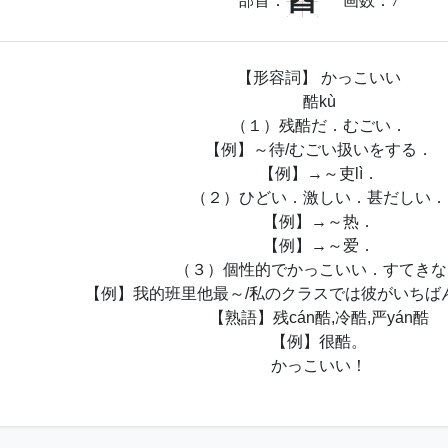
酉
部首：
画数：
7
【形容詞】 かっこいい
酷kù
（１）残酷だ．むごい．
【例】～待/むごい扱いをする．
【例】→～吏lì．
（２）ひどい．激しい．甚だしい．
【例】→～热．
【例】→～爱．
（３）個性的でかっこいい．すてきな
【例】我的班里他最～/私のクラスでは彼がいちば
【熟語】残cán酷,冷酷,严yán酷
【例】很酷。
かっこいい！