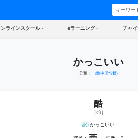
(current)
(current)
オンラインスクール
eラーニング
チャイ
かっこいい
分類：
一般(中国情報)
酷
[kù]
訳)
かっこいい