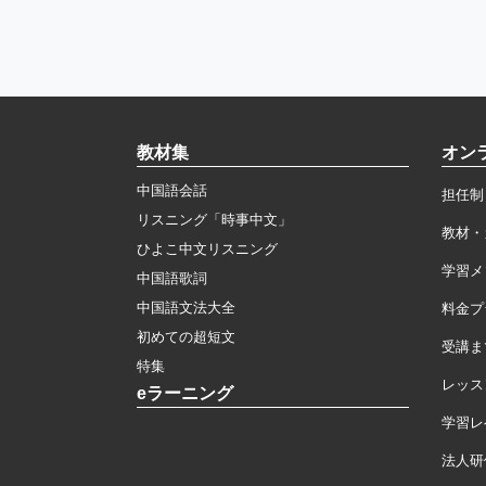
教材集
オン
中国語会話
担任制
リスニング「時事中文」
教材・
ひよこ中文リスニング
学習メ
中国語歌詞
中国語文法大全
料金プ
初めての超短文
受講ま
特集
レッス
eラーニング
学習レ
法人研