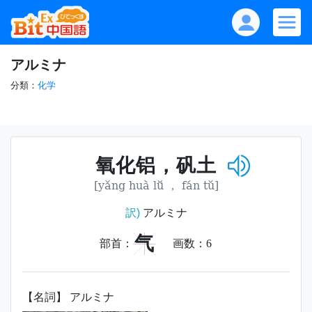
アルミナ
分類：
化学
氧化铝，矾土
[yǎng huà lǚ ， fán tǔ]
訳)
アルミナ
气
部首：
画数：
6
【名詞】 アルミナ