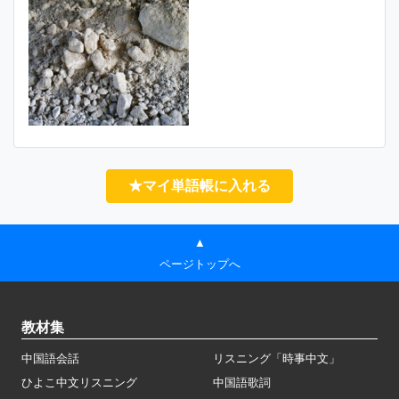
★マイ単語帳に入れる
▲
ページトップへ
教材集
中国語会話
リスニング「時事中文」
ひよこ中文リスニング
中国語歌詞