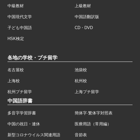
中級教材
上級教材
中国現代文学
中国語翻訳版
子ども中国語
CD・DVD
HSK検定
各地の学校・プチ留学
名古屋校
池袋校
上海校
杭州校
杭州プチ留学
上海プチ留学
中国語辞書
多音字学習辞書
簡体字·繁体字対照表
中国の祝日・連休
医療用語（常用編）
新型コロナウイルス関連用語
音節表