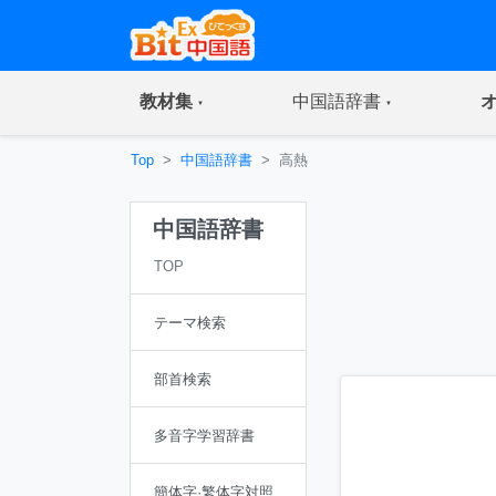
(current)
(current)
教材集
中国語辞書
Top
中国語辞書
高熱
中国語辞書
TOP
テーマ検索
部首検索
多音字学習辞書
簡体字·繁体字対照