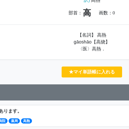
訳)
高熱
高
部首：
画数：
0
【名詞】 高熱
gāoshāo【高烧】
〈医〉高熱．
★マイ単語帳に入れる
あります。
病院
薬局
高熱