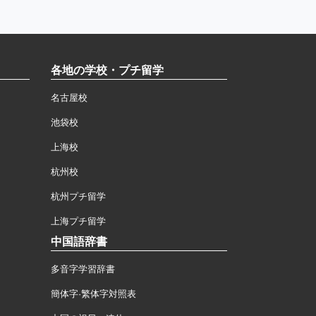
各地の学校・プチ留学
名古屋校
池袋校
上海校
杭州校
杭州プチ留学
上海プチ留学
中国語辞書
多音字学習辞書
簡体字·繁体字対照表