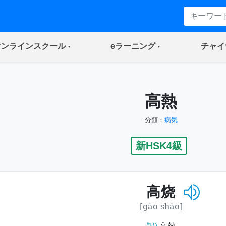
(current)
(current)
オンラインスクール
eラーニング
チャイ
高熱
分類：
病気
新HSK4級
高烧
[gāo shāo]