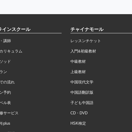
ラインスクール
チャイナモール
・講師
レッスンチケット
カリキュラム
入門&初級教材
ソッド
中級教材
ラン
上級教材
での流れ
中国現代文学
ン予約
中国語翻訳版
ベル表
子ども中国語
修サービス
CD・DVD
plus
HSK検定