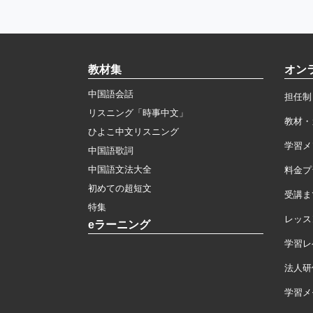
教材集
オン
中国語会話
担任制
リスニング「時事中文」
教材・
ひよこ中文リスニング
学習メ
中国語歌詞
中国語文法大全
料金プ
初めての超短文
受講ま
特集
レッス
eラーニング
学習レ
法人研
学習メモ