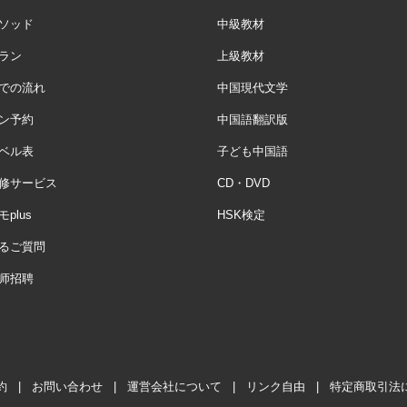
ソッド
中級教材
ラン
上級教材
での流れ
中国現代文学
ン予約
中国語翻訳版
ベル表
子ども中国語
修サービス
CD・DVD
plus
HSK検定
るご質問
师招聘
約
|
お問い合わせ
|
運営会社について
|
リンク自由
|
特定商取引法