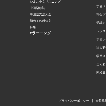
ひよこ中文リスニング
学習メ
中国語歌詞
中国語文法大全
料金プ
初めての超短文
受講ま
特集
レッス
eラーニング
学習レ
法人研
学習メモ
よくあ
网校教
プライバシーポリシー
|
会員規