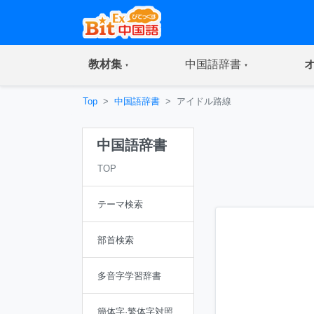
(current)
(current)
教材集
中国語辞書
Top
中国語辞書
アイドル路線
中国語辞書
TOP
テーマ検索
部首検索
多音字学習辞書
簡体字·繁体字対照