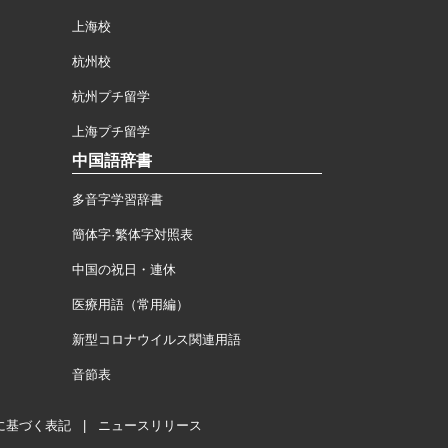
上海校
杭州校
杭州プチ留学
上海プチ留学
中国語辞書
多音字学習辞書
簡体字·繁体字対照表
中国の祝日・連休
医療用語（常用編）
新型コロナウイルス関連用語
音節表
に基づく表記
|
ニュースリリース