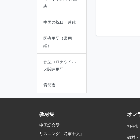
表
中国の祝日・連休
医療用語（常用
編）
新型コロナウイル
ス関連用語
音節表
教材集
オン
中国語会話
担任制
リスニング「時事中文」
教材・