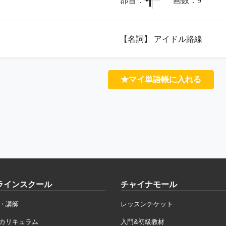
亻
部首：
画数：
9
【名詞】 アイドル路線
★マイ単語帳に入れる
ラインスクール
チャイナモール
・講師
レッスンチケット
カリキュラム
入門&初級教材