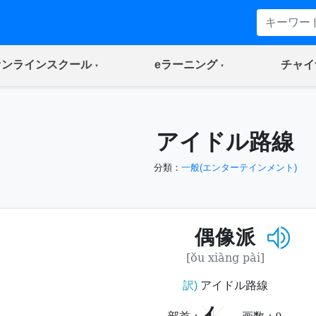
(current)
(current)
オンラインスクール
eラーニング
チャイ
アイドル路線
分類：
一般(エンターテインメント)
偶像派
[ǒu xiàng pài]
訳)
アイドル路線