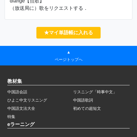
diǎngē【点歌】
（放送局に）歌をリクエストする．
★マイ単語帳に入れる
▲
ページトップへ
教材集
中国語会話
リスニング「時事中文」
ひよこ中文リスニング
中国語歌詞
中国語文法大全
初めての超短文
特集
eラーニング