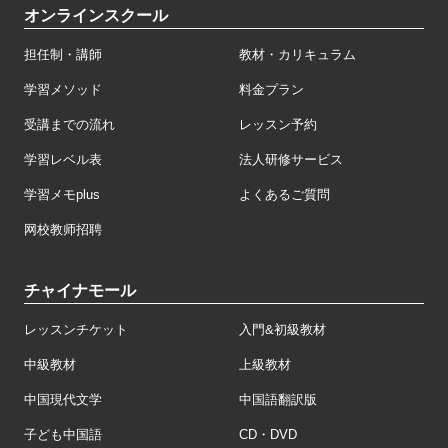
オンラインスクール
担任制・講師
教材・カリキュラム
学習メソッド
料金プラン
受講までの流れ
レッスン予約
学習レベル表
法人研修サービス
学習メモplus
よくあるご質問
网校教师招聘
チャイナモール
レッスンチケット
入門&初級教材
中級教材
上級教材
中国現代文学
中国語翻訳版
子ども中国語
CD・DVD