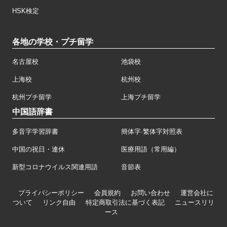
HSK検定
各地の学校・プチ留学
名古屋校
池袋校
上海校
杭州校
杭州プチ留学
上海プチ留学
中国語辞書
多音字学習辞書
簡体字·繁体字対照表
中国の祝日・連休
医療用語（常用編）
新型コロナウイルス関連用語
音節表
プライバシーポリシー
会員規約
お問い合わせ
運営会社に
ついて
リンク自由
特定商取引法に基づく表記
ニュースリリ
ース