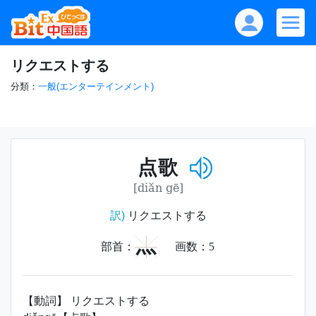
リクエストする
分類：
一般(エンターテインメント)
点歌
[diǎn gē]
訳)
リクエストする
灬
部首：
画数：
5
【動詞】 リクエストする