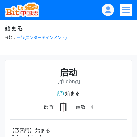
始まる
分類：
一般(エンターテインメント)
启动
[qǐ dòng]
訳)
始まる
口
部首：
画数：
4
【形容詞】 始まる