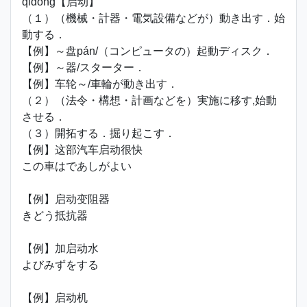
qǐdòng【启动】
（１）（機械・計器・電気設備などが）動き出す．始
動する．
【例】～盘pán/（コンピュータの）起動ディスク．
【例】～器/スターター．
【例】车轮～/車輪が動き出す．
（２）（法令・構想・計画などを）実施に移す,始動
させる．
（３）開拓する．掘り起こす．
【例】这部汽车启动很快
この車はであしがよい
【例】启动变阻器
きどう抵抗器
【例】加启动水
よびみずをする
【例】启动机