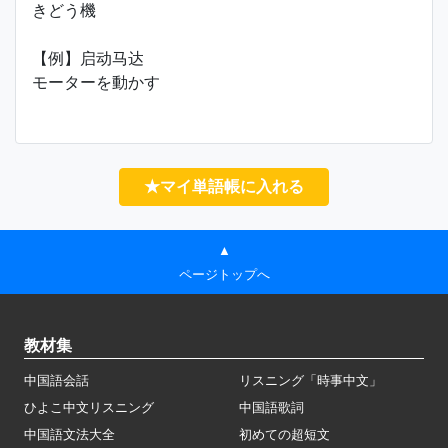
きどう機
【例】启动马达
モーターを動かす
★マイ単語帳に入れる
▲
ページトップへ
教材集
中国語会話
リスニング「時事中文」
ひよこ中文リスニング
中国語歌詞
中国語文法大全
初めての超短文