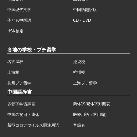
中国現代文学
中国語翻訳版
子ども中国語
CD・DVD
HSK検定
各地の学校・プチ留学
名古屋校
池袋校
上海校
杭州校
杭州プチ留学
上海プチ留学
中国語辞書
多音字学習辞書
簡体字·繁体字対照表
中国の祝日・連休
医療用語（常用編）
新型コロナウイルス関連用語
音節表