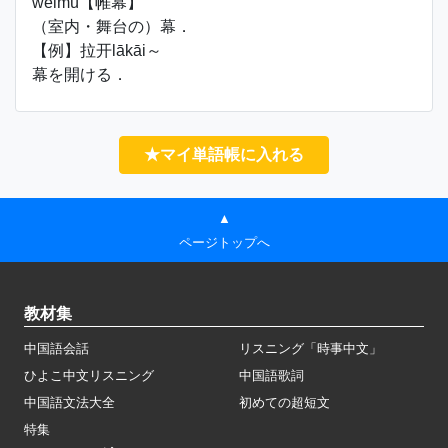
wéimù【帷幕】
（室内・舞台の）幕．
【例】拉开lākāi～
幕を開ける．
★マイ単語帳に入れる
▲
ページトップへ
教材集
中国語会話
リスニング「時事中文」
ひよこ中文リスニング
中国語歌詞
中国語文法大全
初めての超短文
特集