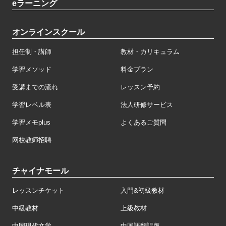
eラーニング
オンラインスクール
担任制・講師
教材・カリキュラム
学習メソッド
料金プラン
受講までの流れ
レッスン予約
学習レベル表
法人研修サービス
学習メモplus
よくあるご質問
网校教师招聘
チャイナモール
レッスンチケット
入門&初級教材
中級教材
上級教材
中国現代文学
中国語翻訳版