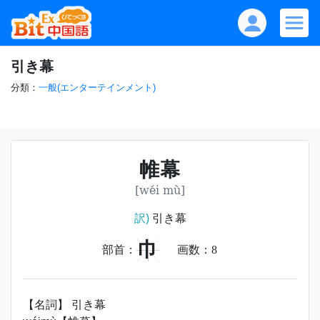
引き幕
分類：
一般(エンターテインメント)
帷幕
[wéi mù]
訳)
引き幕
巾
部首：
画数：
8
【名詞】 引き幕