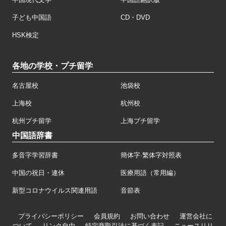
子ども中国語
CD・DVD
HSK検定
各地の学校・プチ留学
名古屋校
池袋校
上海校
杭州校
杭州プチ留学
上海プチ留学
中国語辞書
多音字学習辞書
簡体字·繁体字対照表
中国の祝日・連休
医療用語（常用編）
新型コロナウイルス関連用語
音節表
プライバシーポリシー
会員規約
お問い合わせ
運営会社に
ついて
リンク自由
特定商取引法に基づく表記
ニュースリリ