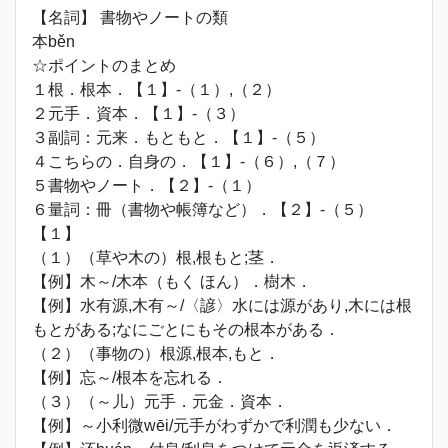
【名詞】 書物やノートの類
本běn
☆ポイントのまとめ
１根．根本．【１】‐（１）,（２）
２元手．資本．【１】‐（３）
３副詞：元来．もともと．【１】‐（５）
４こちらの．自身の．【１】‐（６）,（７）
５書物やノート．【２】‐（１）
６量詞：冊（書物や帳簿など）．【２】‐（５）
【１】
（１）（草や木の）根,根もと;茎．
【例】木～/木本（もく ほん）．樹木．
【例】水有源,木有～/〈諺〉水には源があり,木には根
もとがある;なにごとにもその根本がある．
（２）（事物の）根源,根本,もと．
【例】忘～/根本を忘れる．
（３）（～儿）元手．元金．資本．
【例】～小利微wēi/元手がわずかで利潤も少ない．