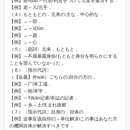
【例】还huán～付息/利息をつけて元金を返済する．
【例】老～儿/元手．
（４）もともとの．元来の;主な．中心的な．
【例】→～部．
【例】→～论lùn．
【例】→～题．
【例】→～心．
（５）〔副詞〕元来．もともと．
【例】～不愿暴露身份/もともと身分を明らかにする
ことを望んでいなかった．
（６）〔指示代詞〕
（【反義】外wài）こちらの;自分の方の．
【例】～厂/本工場．
【例】～校/本学．
【例】～刊kān记者/本誌の記者．
【例】～乡～土/生まれ故郷．
（７）〔指示代詞〕自身の．自体の．
【例】这事应该由你们～单位解决/この事はあなた方
の機関自体が解決すべきです．