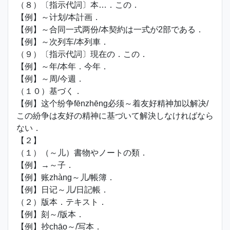
（８）〔指示代詞〕本…．この．
【例】～计划/本計画．
【例】～合同一式两份/本契約は一式が2部である．
【例】～次列车/本列車．
（９）〔指示代詞〕現在の．この．
【例】～年/本年．今年．
【例】～周/今週．
（１０）基づく．
【例】这个纷争fēnzhēng必须～着友好精神加以解决/
この紛争は友好の精神に基づいて解決しなければなら
ない．
【２】
（１）（～儿）書物やノートの類．
【例】→～子．
【例】账zhàng～儿/帳簿．
【例】日记～儿/日記帳．
（２）版本．テキスト．
【例】刻～/版本．
【例】抄chāo～/写本．