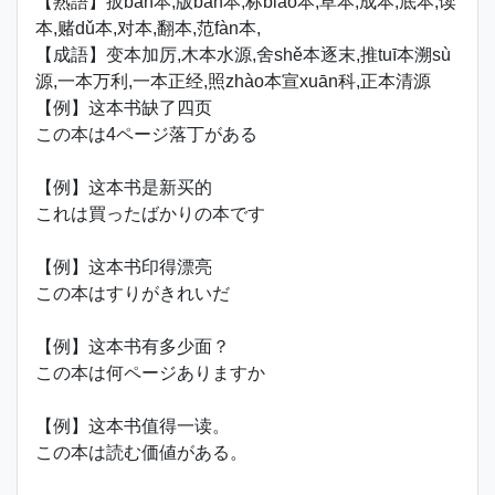
【熟語】扳bān本,版bǎn本,标biāo本,草本,成本,底本,读
本,赌dǔ本,对本,翻本,范fàn本,
【成語】变本加厉,木本水源,舍shě本逐末,推tuī本溯sù
源,一本万利,一本正经,照zhào本宣xuān科,正本清源
【例】这本书缺了四页
この本は4ページ落丁がある
【例】这本书是新买的
これは買ったばかりの本です
【例】这本书印得漂亮
この本はすりがきれいだ
【例】这本书有多少面？
この本は何ページありますか
【例】这本书值得一读。
この本は読む価値がある。