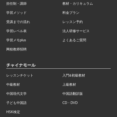
担任制・講師
教材・カリキュラム
学習メソッド
料金プラン
受講までの流れ
レッスン予約
学習レベル表
法人研修サービス
学習メモplus
よくあるご質問
网校教师招聘
チャイナモール
レッスンチケット
入門&初級教材
中級教材
上級教材
中国現代文学
中国語翻訳版
子ども中国語
CD・DVD
HSK検定