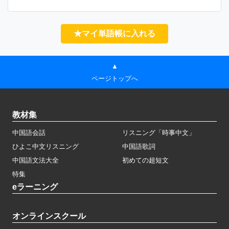
★マイ単語帳に入れる
▲
ページトップへ
教材集
中国語会話
リスニング「時事中文」
ひよこ中文リスニング
中国語歌詞
中国語文法大全
初めての超短文
特集
eラーニング
オンラインスクール