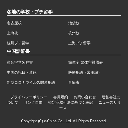
各地の学校・プチ留学
名古屋校
池袋校
上海校
杭州校
杭州プチ留学
上海プチ留学
中国語辞書
多音字学習辞書
簡体字·繁体字対照表
中国の祝日・連休
医療用語（常用編）
新型コロナウイルス関連用語
音節表
プライバシーポリシー
会員規約
お問い合わせ
運営会社に
ついて
リンク自由
特定商取引法に基づく表記
ニュースリリ
ース
Copyright (C) e-China Co., Ltd. All Rights Reserved.