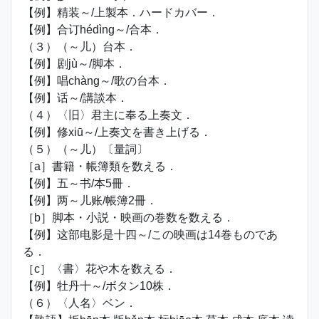
【例】精装～/上製本．ハードカバー．
【例】合订hédìng～/合本．
（３）（～儿）台本．
【例】剧jù～/脚本．
【例】唱chàng～/歌の台本．
【例】话～/講談本．
（４）〈旧〉君主に奉る上奏文．
【例】修xiū～/上奏文を書き上げる．
（５）（～儿）〔量詞〕
［a］書籍・帳簿類を数える．
【例】五～书/本5冊．
【例】两～儿账/帳簿2冊．
［b］脚本・小説・映画の巻数を数える．
【例】这部电影是十四～/この映画は14巻ものであ
る．
［c］〈書〉花や木を数える．
【例】牡丹十～/ボタン10株．
（６）〈人名〉ベン．