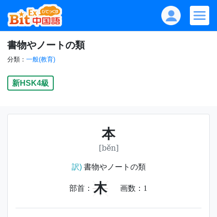
書物やノートの類
分類：
一般(教育)
新HSK4級
本
[běn]
訳)
書物やノートの類
木
部首：
画数：
1