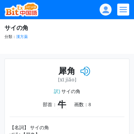
サイの角
分類：
漢方薬
犀角
[xī jiǎo]
訳)
サイの角
牛
部首：
画数：
8
【名詞】 サイの角