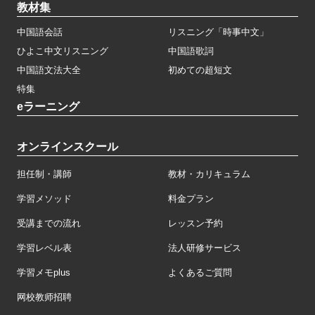
教材集
中国語会話
リスニング「時事中文」
ひよこ中文リスニング
中国語歌詞
中国語文法大全
初めての超短文
特集
eラーニング
オンラインスクール
担任制・講師
教材・カリキュラム
学習メソッド
料金プラン
受講までの流れ
レッスン予約
学習レベル表
法人研修サービス
学習メモplus
よくあるご質問
网校教师招聘