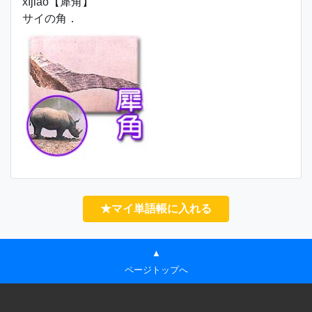
xījiǎo【犀角】
サイの角．
★マイ単語帳に入れる
▲
ページトップへ