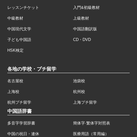
レッスンチケット
入門&初級教材
中級教材
上級教材
中国現代文学
中国語翻訳版
子ども中国語
CD・DVD
HSK検定
各地の学校・プチ留学
名古屋校
池袋校
上海校
杭州校
杭州プチ留学
上海プチ留学
中国語辞書
多音字学習辞書
簡体字·繁体字対照表
中国の祝日・連休
医療用語（常用編）