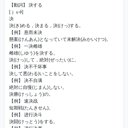
【動詞】 決する
[ｊｕé]
决
決(き)める，決まる，決(けっ)する。
【例】 悬而未决
懸案(けんあん)となっていて未解決(みかいけつ)。
【例】 一决雌雄
雌雄(しゆう)を決する。
決(けっ)して，絶対(ぜったい)に。
【例】 决不干坏事
決して悪(わる)いことをしない。
【例】 决不自满
絶対に自慢(じまん)しない。
決勝(けっしょう)の。
【例】 速决战
短期戦(たんきせん)。
【例】 进行决斗
決闘(けっとう)をする。