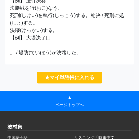
【例】 进行决赛
決勝戦を行(おこ)なう。
死刑(しけい)を執行(しっこう)する。处决 / 死刑に処
(しょ)する。
決壊(けっかい)する。
【例】 大堤决了口
。 / 堤防(ていぼう)が決壊した。
★マイ単語帳に入れる
▲
ページトップへ
教材集
中国語会話
リスニング「時事中文」