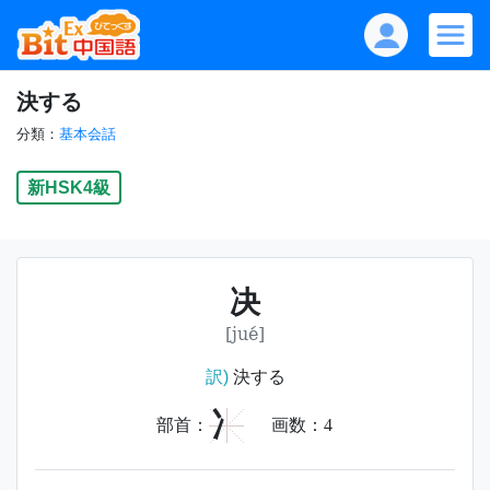
決する
分類：
基本会話
新HSK4級
决
[jué]
訳)
決する
冫
部首：
画数：
4