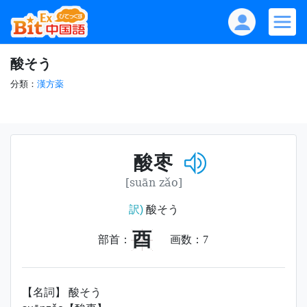
酸そう
分類：
漢方薬
酸枣
[suān zǎo]
訳)
酸そう
酉
部首：
画数：
7
【名詞】 酸そう