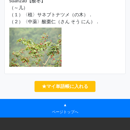
suānzǎo【酸枣】
（～儿）
（１）〈植〉サネブトナツメ（の木）．
（２）〈中薬〉酸棗仁（さん そう にん）．
★マイ単語帳に入れる
▲
ページトップへ