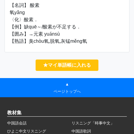
【名詞】 酸素
氧yǎng
〈化〉酸素．
【例】缺quē～/酸素が不足する．
【囲み】→元素 yuánsù
【熟語】臭chòu氧,脱氧,灰锰měng氧
★マイ単語帳に入れる
▲
ページトップへ
教材集
中国語会話
リスニング「時事中文」
ひよこ中文リスニング
中国語歌詞