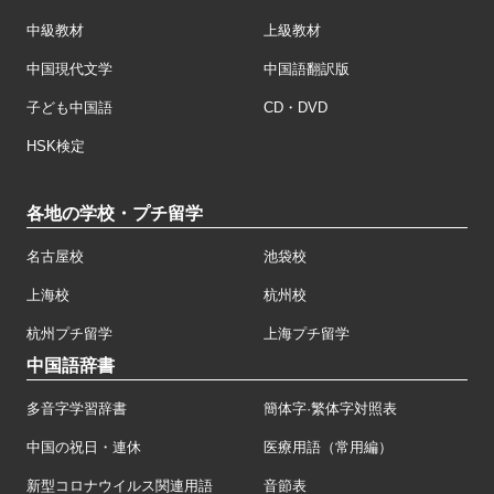
中級教材
上級教材
中国現代文学
中国語翻訳版
子ども中国語
CD・DVD
HSK検定
各地の学校・プチ留学
名古屋校
池袋校
上海校
杭州校
杭州プチ留学
上海プチ留学
中国語辞書
多音字学習辞書
簡体字·繁体字対照表
中国の祝日・連休
医療用語（常用編）
新型コロナウイルス関連用語
音節表