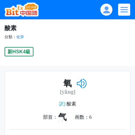
酸素
分類：
化学
新HSK4級
氧
[yǎng]
訳)
酸素
气
部首：
画数：
6