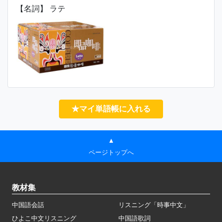
【名詞】 ラテ
★マイ単語帳に入れる
▲
ページトップへ
教材集
中国語会話
リスニング「時事中文」
ひよこ中文リスニング
中国語歌詞