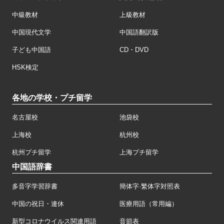
中級教材
上級教材
中国現代文学
中国語翻訳版
子ども中国語
CD・DVD
HSK検定
各地の学校・プチ留学
名古屋校
池袋校
上海校
杭州校
杭州プチ留学
上海プチ留学
中国語辞書
多音字学習辞書
簡体字·繁体字対照表
中国の祝日・連休
医療用語（常用編）
新型コロナウイルス関連用語
音節表