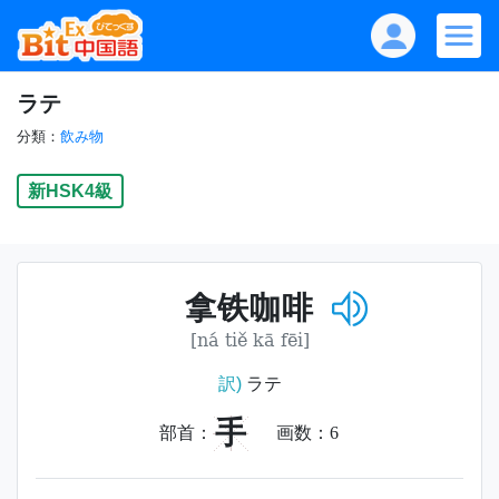
ラテ
分類：
飲み物
新HSK4級
拿铁咖啡
[ná tiě kā fēi]
訳)
ラテ
手
部首：
画数：
6