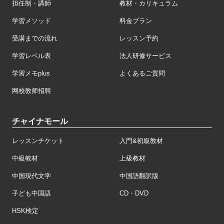
担任制・講師
教材・カリキュラム
学習メソッド
料金プラン
受講までの流れ
レッスン予約
学習レベル表
法人研修サービス
学習メモplus
よくあるご質問
网校教师招聘
チャイナモール
レッスンチケット
入門&初級教材
中級教材
上級教材
中国現代文学
中国語翻訳版
子ども中国語
CD・DVD
HSK検定