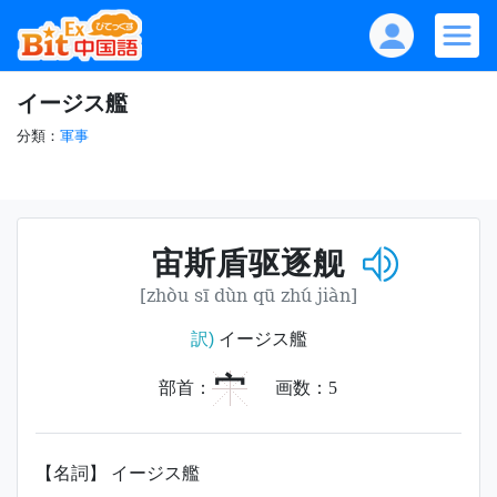
イージス艦
分類：
軍事
宙斯盾驱逐舰
[zhòu sī dùn qū zhú jiàn]
訳)
イージス艦
宀
部首：
画数：
5
【名詞】 イージス艦