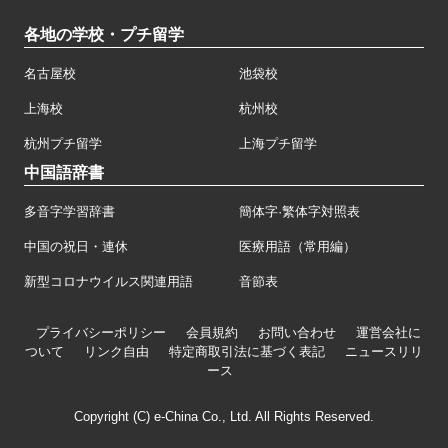
各地の学校・プチ留学
名古屋校
池袋校
上海校
杭州校
杭州プチ留学
上海プチ留学
中国語辞書
多音字学習辞書
簡体字·繁体字対照表
中国の祝日・連休
医療用語（常用編）
新型コロナウイルス関連用語
音節表
プライバシーポリシー
会員規約
お問い合わせ
運営会社に
ついて
リンク自由
特定商取引法に基づく表記
ニュースリリ
ース
Copyright (C) e-China Co., Ltd. All Rights Reserved.