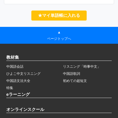
★マイ単語帳に入れる
▲
ページトップへ
教材集
中国語会話
リスニング「時事中文」
ひよこ中文リスニング
中国語歌詞
中国語文法大全
初めての超短文
特集
eラーニング
オンラインスクール