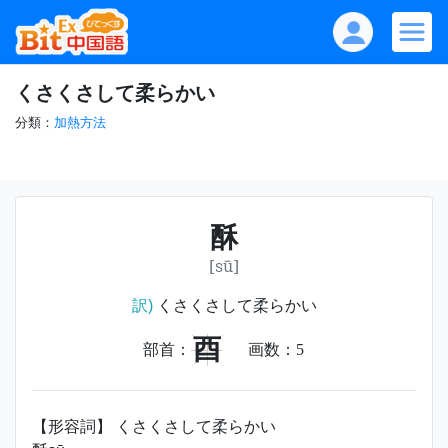
くさくさして柔らかい
分類：
加熱方法
酥
[sū]
訳)
くさくさして柔らかい
酉
部首：
画数：
5
【形容詞】 くさくさして柔らかい