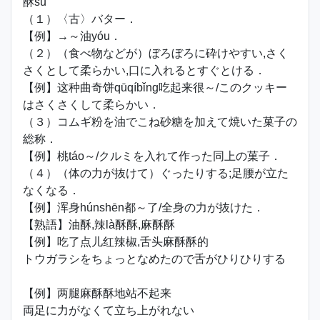
酥sū
（１）〈古〉バター．
【例】→～油yóu．
（２）（食べ物などが）ぼろぼろに砕けやすい,さく
さくとして柔らかい,口に入れるとすぐとける．
【例】这种曲奇饼qūqíbǐng吃起来很～/このクッキー
はさくさくして柔らかい．
（３）コムギ粉を油でこね砂糖を加えて焼いた菓子の
総称．
【例】桃táo～/クルミを入れて作った同上の菓子．
（４）（体の力が抜けて）ぐったりする;足腰が立た
なくなる．
【例】浑身húnshēn都～了/全身の力が抜けた．
【熟語】油酥,辣là酥酥,麻酥酥
【例】吃了点儿红辣椒,舌头麻酥酥的
トウガラシをちょっとなめたので舌がひりひりする
【例】两腿麻酥酥地站不起来
両足に力がなくて立ち上がれない