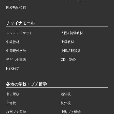
网校教师招聘
チャイナモール
レッスンチケット
入門&初級教材
中級教材
上級教材
中国現代文学
中国語翻訳版
子ども中国語
CD・DVD
HSK検定
各地の学校・プチ留学
名古屋校
池袋校
上海校
杭州校
杭州プチ留学
上海プチ留学