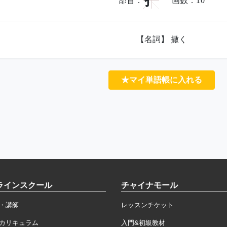
扌
部首：
画数：
10
【名詞】 撒く
★マイ単語帳に入れる
ラインスクール
チャイナモール
・講師
レッスンチケット
カリキュラム
入門&初級教材