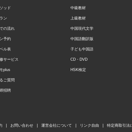
ソッド
中級教材
ラン
上級教材
での流れ
中国現代文学
ン予約
中国語翻訳版
ベル表
子ども中国語
修サービス
CD・DVD
plus
HSK検定
るご質問
师招聘
約
|
お問い合わせ
|
運営会社について
|
リンク自由
|
特定商取引法