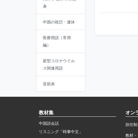
表
中国の祝日・連休
医療用語（常用
編）
新型コロナウイル
ス関連用語
音節表
教材集
オン
中国語会話
担任制
リスニング「時事中文」
教材・