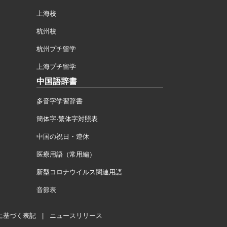
上海校
杭州校
杭州プチ留学
上海プチ留学
中国語辞書
多音字学習辞書
簡体字·繁体字対照表
中国の祝日・連休
医療用語（常用編）
新型コロナウイルス関連用語
音節表
に基づく表記
|
ニュースリリース