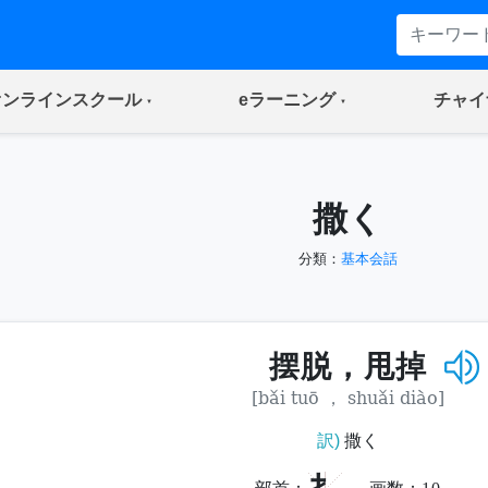
(current)
(current)
オンラインスクール
eラーニング
チャイ
撒く
分類：
基本会話
摆脱，甩掉
[bǎi tuō ， shuǎi diào]
訳)
撒く