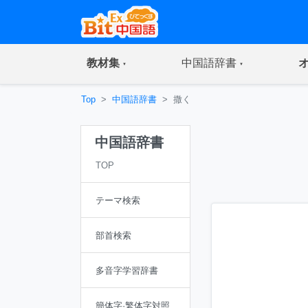
(current)
(current)
教材集
中国語辞書
Top
中国語辞書
撒く
中国語辞書
TOP
テーマ検索
部首検索
多音字学習辞書
簡体字·繁体字対照