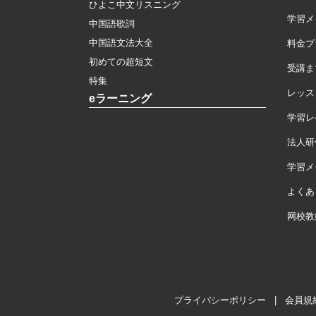
ひよこ中文リスニング
学習メ
中国語歌詞
中国語文法大全
料金プ
初めての超短文
受講ま
特集
レッス
eラーニング
学習レ
法人研
学習メモ
よくあ
网校教
プライバシーポリシー
|
会員規