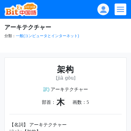
アーキテクチャー
分類：
一般(コンピュータとインターネット)
架构
[jià gòu]
訳)
アーキテクチャー
木
部首：
画数：
5
【名詞】 アーキテクチャー