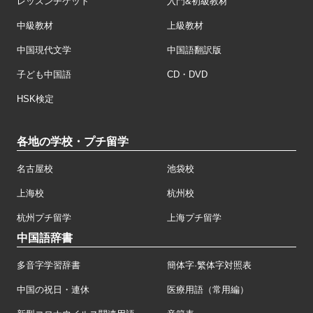
レッスンチケット
入門&初級教材
中級教材
上級教材
中国現代文学
中国語翻訳版
子ども中国語
CD・DVD
HSK検定
各地の学校・プチ留学
名古屋校
池袋校
上海校
杭州校
杭州プチ留学
上海プチ留学
中国語辞書
多音字学習辞書
簡体字·繁体字対照表
中国の祝日・連休
医療用語（常用編）