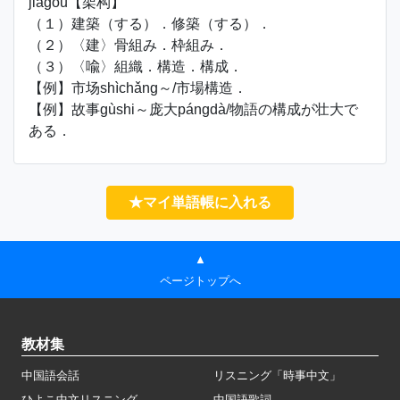
jiàgòu【架构】
（１）建築（する）．修築（する）．
（２）〈建〉骨組み．枠組み．
（３）〈喩〉組織．構造．構成．
【例】市场shìchǎng～/市場構造．
【例】故事gùshi～庞大pángdà/物語の構成が壮大で
ある．
★マイ単語帳に入れる
▲
ページトップへ
教材集
中国語会話
リスニング「時事中文」
ひよこ中文リスニング
中国語歌詞