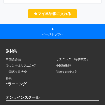
★マイ単語帳に入れる
▲
ページトップへ
教材集
中国語会話
リスニング「時事中文」
ひよこ中文リスニング
中国語歌詞
中国語文法大全
初めての超短文
特集
eラーニング
オンラインスクール