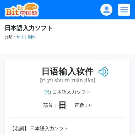
日本語入力ソフト
分類：
サイト制作
日语输入软件
[rì yǔ shū rù ruǎn jiàn]
訳)
日本語入力ソフト
日
部首：
画数：
0
【名詞】 日本語入力ソフト