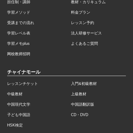
担任制・講師
教材・カリキュラム
学習メソッド
料金プラン
受講までの流れ
レッスン予約
学習レベル表
法人研修サービス
学習メモplus
よくあるご質問
网校教师招聘
チャイナモール
レッスンチケット
入門&初級教材
中級教材
上級教材
中国現代文学
中国語翻訳版
子ども中国語
CD・DVD
HSK検定