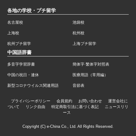
各地の学校・プチ留学
名古屋校
池袋校
上海校
杭州校
杭州プチ留学
上海プチ留学
中国語辞書
多音字学習辞書
簡体字·繁体字対照表
中国の祝日・連休
医療用語（常用編）
新型コロナウイルス関連用語
音節表
プライバシーポリシー
会員規約
お問い合わせ
運営会社に
ついて
リンク自由
特定商取引法に基づく表記
ニュースリリ
ース
Copyright (C) e-China Co., Ltd. All Rights Reserved.