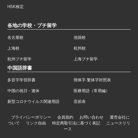
HSK検定
各地の学校・プチ留学
名古屋校
池袋校
上海校
杭州校
杭州プチ留学
上海プチ留学
中国語辞書
多音字学習辞書
簡体字·繁体字対照表
中国の祝日・連休
医療用語（常用編）
新型コロナウイルス関連用語
音節表
プライバシーポリシー
会員規約
お問い合わせ
運営会社に
ついて
リンク自由
特定商取引法に基づく表記
ニュースリリ
ース