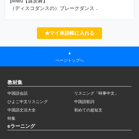
pīlìwǔ【霹雳舞】
（ディスコダンスの）ブレークダンス．
★マイ単語帳に入れる
▲
ページトップへ
教材集
中国語会話
リスニング「時事中文」
ひよこ中文リスニング
中国語歌詞
中国語文法大全
初めての超短文
特集
eラーニング