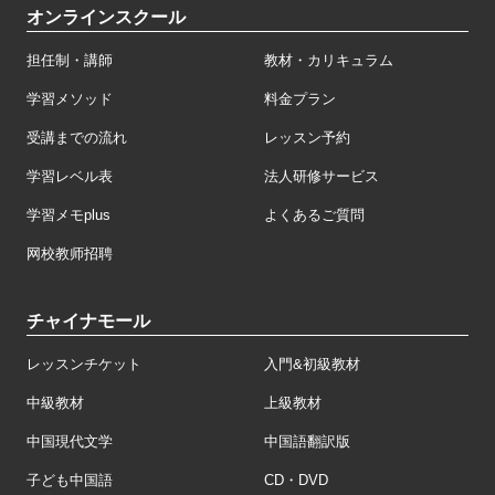
オンラインスクール
担任制・講師
教材・カリキュラム
学習メソッド
料金プラン
受講までの流れ
レッスン予約
学習レベル表
法人研修サービス
学習メモplus
よくあるご質問
网校教师招聘
チャイナモール
レッスンチケット
入門&初級教材
中級教材
上級教材
中国現代文学
中国語翻訳版
子ども中国語
CD・DVD