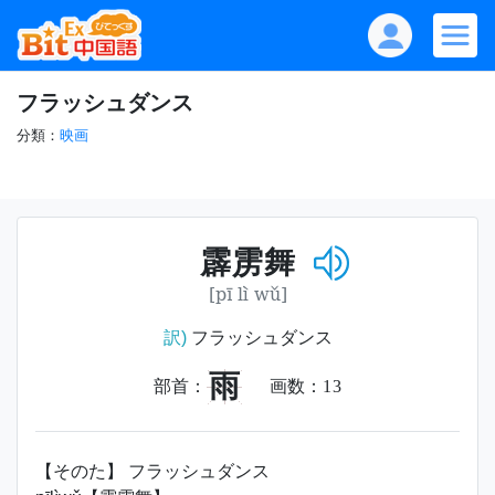
フラッシュダンス
分類：
映画
霹雳舞
[pī lì wǔ]
訳)
フラッシュダンス
雨
部首：
画数：
13
【そのた】 フラッシュダンス