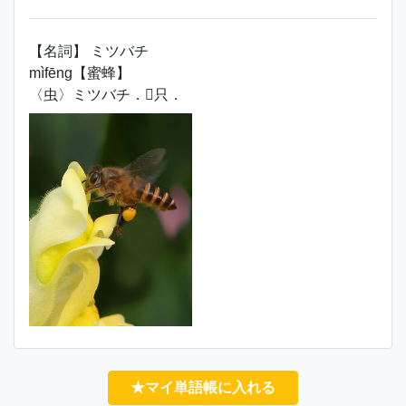
【名詞】 ミツバチ
mìfēng【蜜蜂】
〈虫〉ミツバチ．只．
★マイ単語帳に入れる