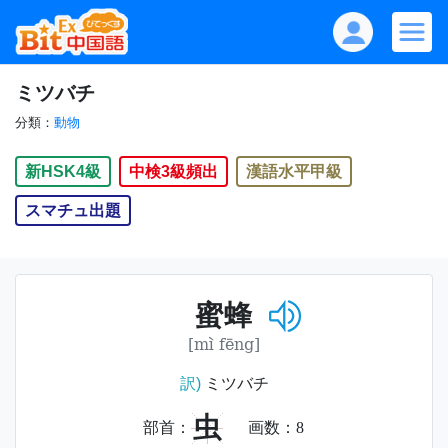
ミツバチ
分類：
動物
新HSK4級
中検3級頻出
漢語水平甲級
スマチュ出題
蜜蜂
[mì fēng]
訳)
ミツバチ
虫
部首：
画数：
8