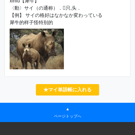
xīniú【犀牛】
〈動〉サイ（の通称）．只,头．
【例】 サイの格好はなかなか変わっている
犀牛的样子怪特别的
★マイ単語帳に入れる
▲
ページトップへ