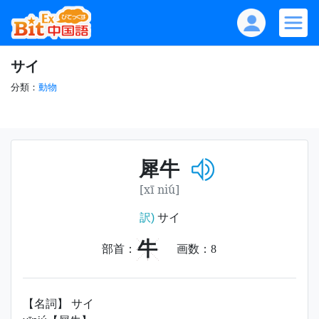
サイ
分類：
動物
犀牛
[xī niú]
訳)
サイ
牛
部首：
画数：
8
【名詞】 サイ