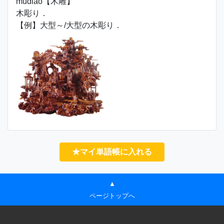
mùdiāo【木雕】
木彫り．
【例】大型～/大型の木彫り．
★マイ単語帳に入れる
▲
ページトップへ