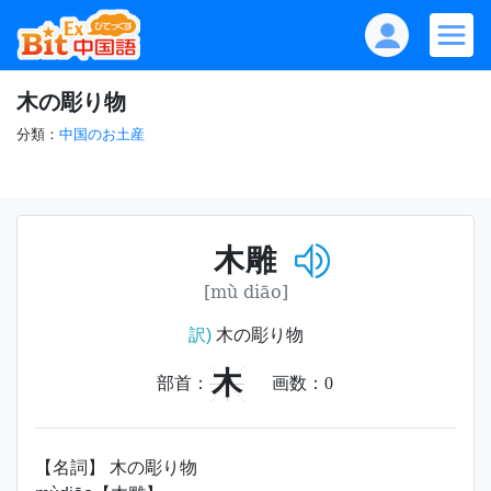
木の彫り物
分類：
中国のお土産
木雕
[mù diāo]
訳)
木の彫り物
木
部首：
画数：
0
【名詞】 木の彫り物