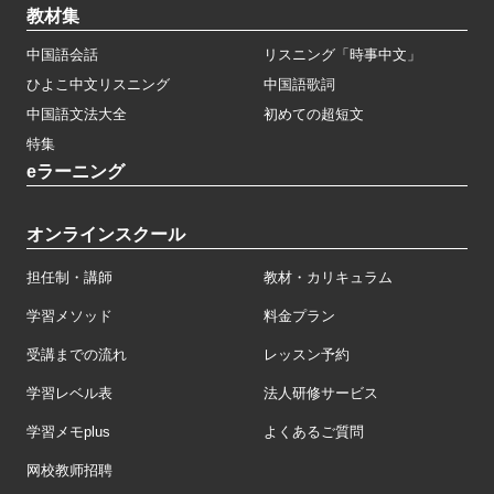
教材集
中国語会話
リスニング「時事中文」
ひよこ中文リスニング
中国語歌詞
中国語文法大全
初めての超短文
特集
eラーニング
オンラインスクール
担任制・講師
教材・カリキュラム
学習メソッド
料金プラン
受講までの流れ
レッスン予約
学習レベル表
法人研修サービス
学習メモplus
よくあるご質問
网校教师招聘