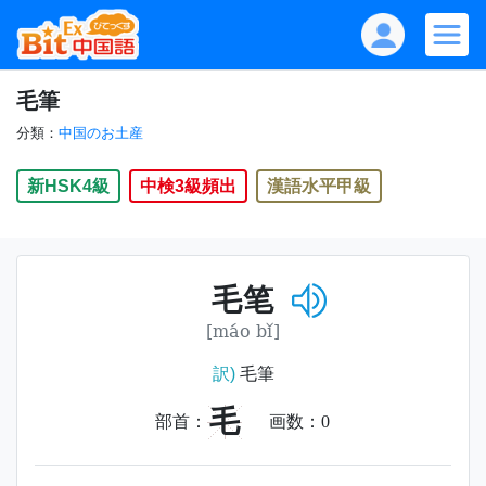
毛筆
分類：
中国のお土産
新HSK4級
中検3級頻出
漢語水平甲級
毛笔
[máo bǐ]
訳)
毛筆
毛
部首：
画数：
0