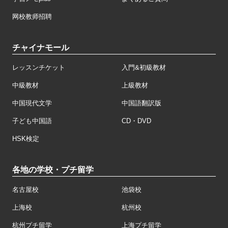
网校教师招聘
チャイナモール
レッスンチケット
入門&初級教材
中級教材
上級教材
中国現代文学
中国語翻訳版
子ども中国語
CD・DVD
HSK検定
各地の学校・プチ留学
名古屋校
池袋校
上海校
杭州校
杭州プチ留学
上海プチ留学