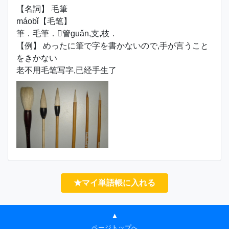
【名詞】 毛筆
máobǐ【毛笔】
筆．毛筆．管guǎn,支,枝．
【例】 めったに筆で字を書かないので,手が言うこと
をきかない
老不用毛笔写字,已经手生了
★マイ単語帳に入れる
▲
ページトップへ