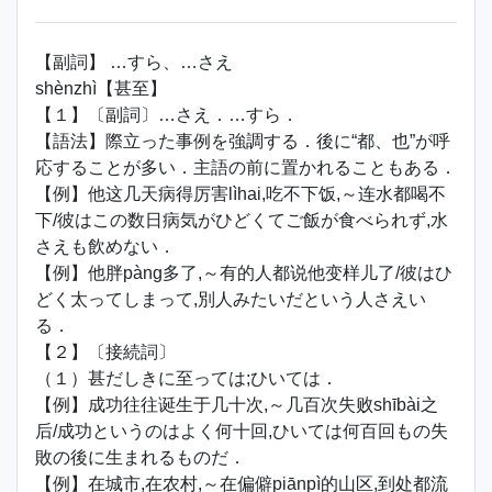
【副詞】 …すら、…さえ
shènzhì【甚至】
【１】〔副詞〕…さえ．…すら．
【語法】際立った事例を強調する．後に“都、也”が呼
応することが多い．主語の前に置かれることもある．
【例】他这几天病得厉害lìhai,吃不下饭,～连水都喝不
下/彼はこの数日病気がひどくてご飯が食べられず,水
さえも飲めない．
【例】他胖pàng多了,～有的人都说他变样儿了/彼はひ
どく太ってしまって,別人みたいだという人さえい
る．
【２】〔接続詞〕
（１）甚だしきに至っては;ひいては．
【例】成功往往诞生于几十次,～几百次失败shībài之
后/成功というのはよく何十回,ひいては何百回もの失
敗の後に生まれるものだ．
【例】在城市,在农村,～在偏僻piānpì的山区,到处都流