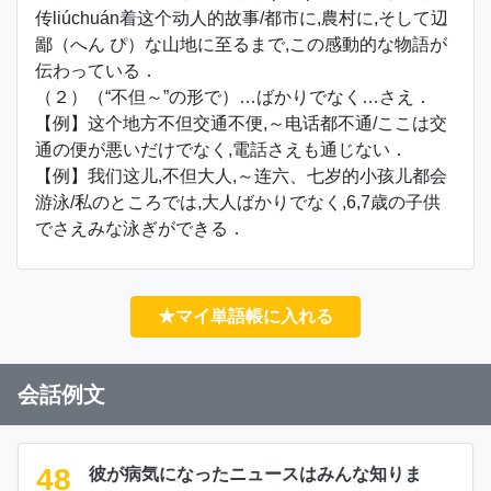
传liúchuán着这个动人的故事/都市に,農村に,そして辺
鄙（へん ぴ）な山地に至るまで,この感動的な物語が
伝わっている．
（２）（“不但～”の形で）…ばかりでなく…さえ．
【例】这个地方不但交通不便,～电话都不通/ここは交
通の便が悪いだけでなく,電話さえも通じない．
【例】我们这儿,不但大人,～连六、七岁的小孩儿都会
游泳/私のところでは,大人ばかりでなく,6,7歳の子供
でさえみな泳ぎができる．
★マイ単語帳に入れる
会話例文
48
彼が病気になったニュースはみんな知りま