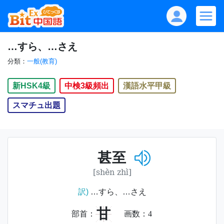
…すら、…さえ
分類：
一般(教育)
新HSK4級
中検3級頻出
漢語水平甲級
スマチュ出題
甚至
[shèn zhì]
訳)
…すら、…さえ
甘
部首：
画数：
4