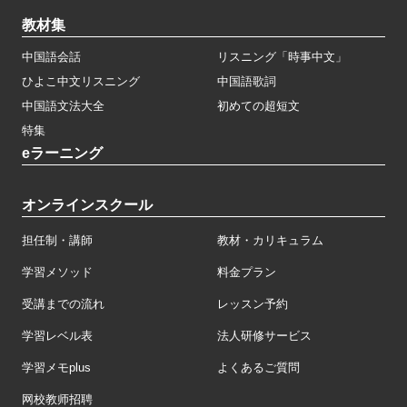
教材集
中国語会話
リスニング「時事中文」
ひよこ中文リスニング
中国語歌詞
中国語文法大全
初めての超短文
特集
eラーニング
オンラインスクール
担任制・講師
教材・カリキュラム
学習メソッド
料金プラン
受講までの流れ
レッスン予約
学習レベル表
法人研修サービス
学習メモplus
よくあるご質問
网校教师招聘