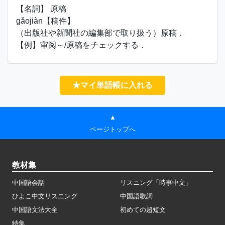
【名詞】 原稿
gǎojiàn【稿件】
（出版社や新聞社の編集部で取り扱う）原稿．
【例】审阅～/原稿をチェックする．
★マイ単語帳に入れる
▲
ページトップへ
教材集
中国語会話
リスニング「時事中文」
ひよこ中文リスニング
中国語歌詞
中国語文法大全
初めての超短文
特集