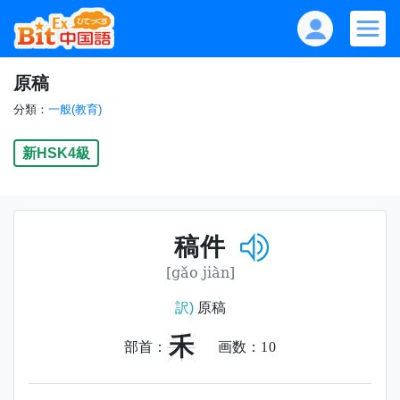
原稿
分類：
一般(教育)
新HSK4級
稿件
[gǎo jiàn]
訳)
原稿
禾
部首：
画数：
10