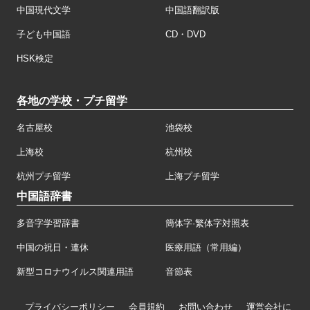
中国現代文学
中国語翻訳版
子ども中国語
CD・DVD
HSK検定
各地の学校・プチ留学
名古屋校
池袋校
上海校
杭州校
杭州プチ留学
上海プチ留学
中国語辞書
多音字学習辞書
簡体字·繁体字対照表
中国の祝日・連休
医療用語（常用編）
新型コロナウイルス関連用語
音節表
プライバシーポリシー
会員規約
お問い合わせ
運営会社に