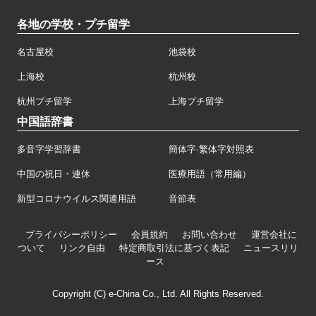
各地の学校・プチ留学
名古屋校
池袋校
上海校
杭州校
杭州プチ留学
上海プチ留学
中国語辞書
多音字学習辞書
簡体字·繁体字対照表
中国の祝日・連休
医療用語（常用編）
新型コロナウイルス関連用語
音節表
プライバシーポリシー
会員規約
お問い合わせ
運営会社に
ついて
リンク自由
特定商取引法に基づく表記
ニュースリリ
ース
Copyright (C) e-China Co., Ltd. All Rights Reserved.