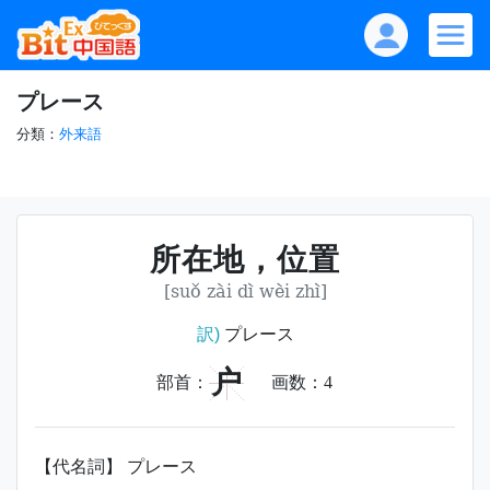
プレース
分類：
外来語
所在地，位置
[suǒ zài dì wèi zhì]
訳)
プレース
户
部首：
画数：
4
【代名詞】 プレース