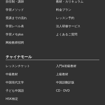
担任制・講師
教材・カリキュラム
学習メソッド
料金プラン
受講までの流れ
レッスン予約
学習レベル表
法人研修サービス
学習メモplus
よくあるご質問
网校教师招聘
チャイナモール
レッスンチケット
入門&初級教材
中級教材
上級教材
中国現代文学
中国語翻訳版
子ども中国語
CD・DVD
HSK検定