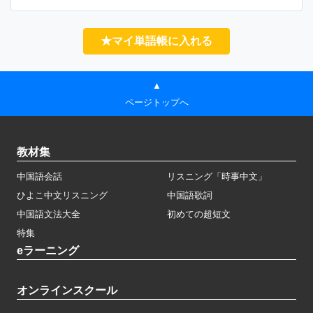
★マイ単語帳に入れる
▲
ページトップへ
教材集
中国語会話
リスニング「時事中文」
ひよこ中文リスニング
中国語歌詞
中国語文法大全
初めての超短文
特集
eラーニング
オンラインスクール