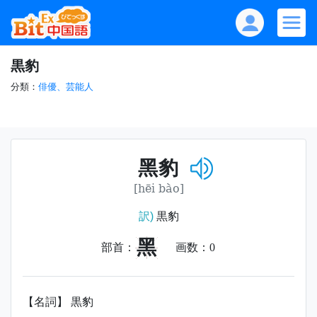
黒豹
分類：
俳優、芸能人
黑豹
[hēi bào]
訳)
黒豹
黑
部首：
画数：
0
【名詞】 黒豹