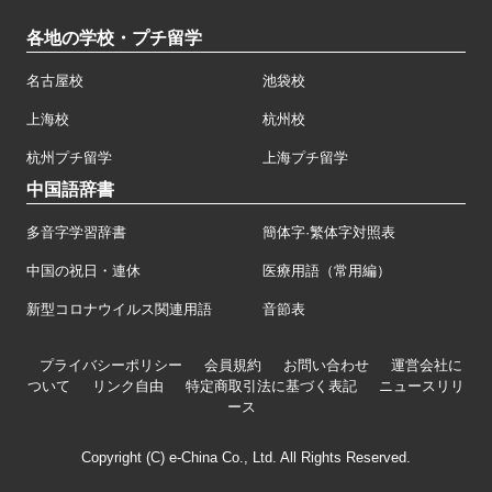
各地の学校・プチ留学
名古屋校
池袋校
上海校
杭州校
杭州プチ留学
上海プチ留学
中国語辞書
多音字学習辞書
簡体字·繁体字対照表
中国の祝日・連休
医療用語（常用編）
新型コロナウイルス関連用語
音節表
プライバシーポリシー
会員規約
お問い合わせ
運営会社に
ついて
リンク自由
特定商取引法に基づく表記
ニュースリリ
ース
Copyright (C) e-China Co., Ltd. All Rights Reserved.