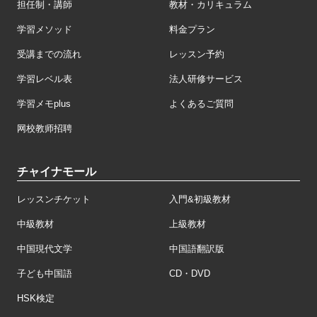
担任制・講師
教材・カリキュラム
学習メソッド
料金プラン
受講までの流れ
レッスン予約
学習レベル表
法人研修サービス
学習メモplus
よくあるご質問
网校教师招聘
チャイナモール
レッスンチケット
入門&初級教材
中級教材
上級教材
中国現代文学
中国語翻訳版
子ども中国語
CD・DVD
HSK検定