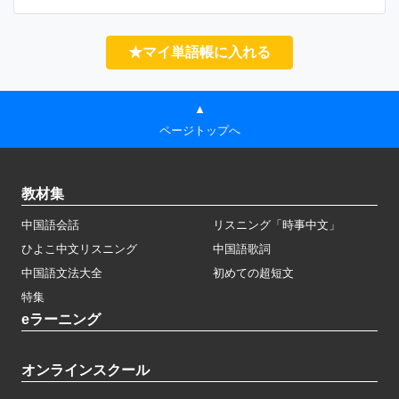
★マイ単語帳に入れる
▲
ページトップへ
教材集
中国語会話
リスニング「時事中文」
ひよこ中文リスニング
中国語歌詞
中国語文法大全
初めての超短文
特集
eラーニング
オンラインスクール