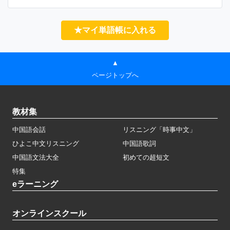
★マイ単語帳に入れる
▲
ページトップへ
教材集
中国語会話
リスニング「時事中文」
ひよこ中文リスニング
中国語歌詞
中国語文法大全
初めての超短文
特集
eラーニング
オンラインスクール