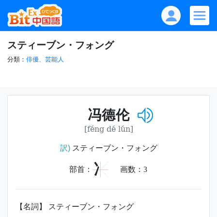
スティーブン・フォング
分類：
俳優、芸能人
冯德伦
[féng dé lún]
訳)
スティーブン・フォング
冫
部首：
画数：
3
【名詞】 スティーブン・フォング