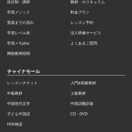
担任制・講師
教材・カリキュラム
学習メソッド
料金プラン
受講までの流れ
レッスン予約
学習レベル表
法人研修サービス
学習メモplus
よくあるご質問
网校教师招聘
チャイナモール
レッスンチケット
入門&初級教材
中級教材
上級教材
中国現代文学
中国語翻訳版
子ども中国語
CD・DVD
HSK検定