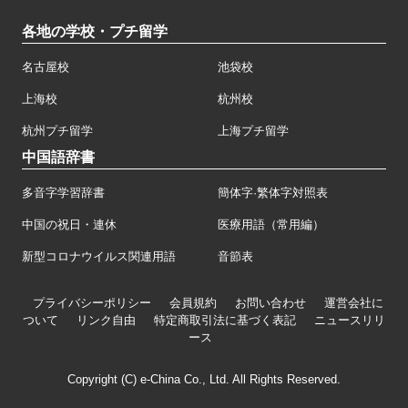
各地の学校・プチ留学
名古屋校
池袋校
上海校
杭州校
杭州プチ留学
上海プチ留学
中国語辞書
多音字学習辞書
簡体字·繁体字対照表
中国の祝日・連休
医療用語（常用編）
新型コロナウイルス関連用語
音節表
プライバシーポリシー
会員規約
お問い合わせ
運営会社に
ついて
リンク自由
特定商取引法に基づく表記
ニュースリリ
ース
Copyright (C) e-China Co., Ltd. All Rights Reserved.