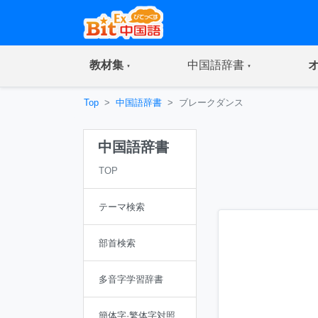
(current)
(current)
教材集
中国語辞書
Top
中国語辞書
ブレークダンス
中国語辞書
TOP
テーマ検索
部首検索
多音字学習辞書
簡体字·繁体字対照