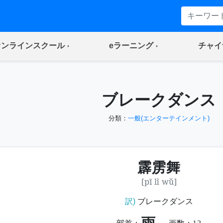
(current)
(current)
オンラインスクール
eラーニング
チャイ
ブレークダンス
分類：
一般(エンターテインメント)
霹雳舞
[pī lì wǔ]
訳)
ブレークダンス