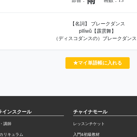
雨
部首：
画数：
13
【名詞】 ブレークダンス
pīlìwǔ【霹雳舞】
（ディスコダンスの）ブレークダンス
★マイ単語帳に入れる
ラインスクール
チャイナモール
・講師
レッスンチケット
カリキュラム
入門&初級教材