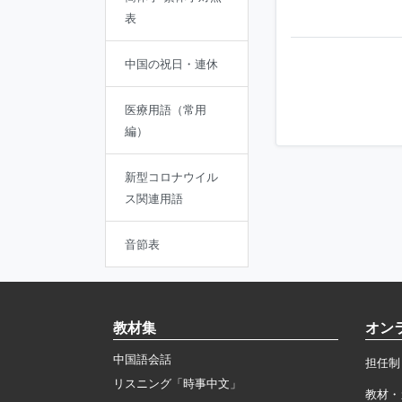
表
中国の祝日・連休
医療用語（常用
編）
新型コロナウイル
ス関連用語
音節表
教材集
オン
中国語会話
担任制
リスニング「時事中文」
教材・