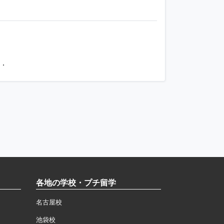
．
各地の学校・プチ留学
名古屋校
池袋校