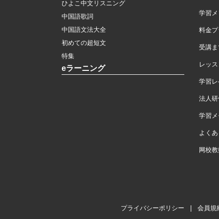
ひよこ中文リスニング
学習メ
中国語歌詞
中国語文法大全
料金プ
初めての超短文
受講ま
特集
レッス
eラーニング
学習レ
法人研
学習メモ
よくあ
网校教
プライバシーポリシー
|
会員規