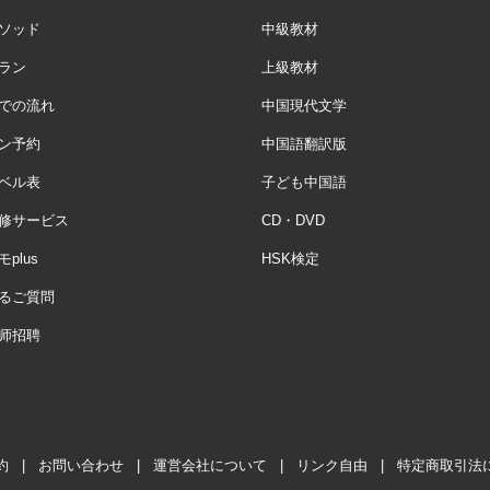
ソッド
中級教材
ラン
上級教材
での流れ
中国現代文学
ン予約
中国語翻訳版
ベル表
子ども中国語
修サービス
CD・DVD
plus
HSK検定
るご質問
师招聘
約
|
お問い合わせ
|
運営会社について
|
リンク自由
|
特定商取引法