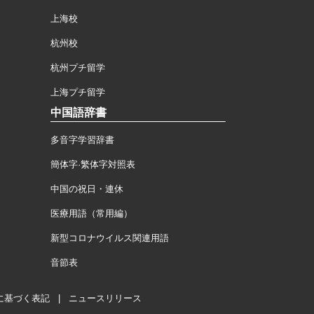
上海校
杭州校
杭州プチ留学
上海プチ留学
中国語辞書
多音字学習辞書
簡体字·繁体字対照表
中国の祝日・連休
医療用語（常用編）
新型コロナウイルス関連用語
音節表
に基づく表記
|
ニュースリリース