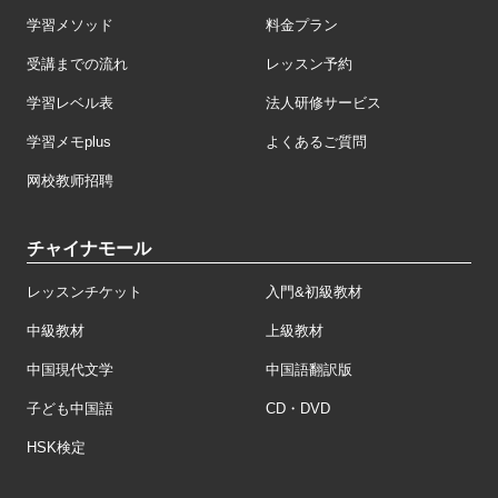
学習メソッド
料金プラン
受講までの流れ
レッスン予約
学習レベル表
法人研修サービス
学習メモplus
よくあるご質問
网校教师招聘
チャイナモール
レッスンチケット
入門&初級教材
中級教材
上級教材
中国現代文学
中国語翻訳版
子ども中国語
CD・DVD
HSK検定