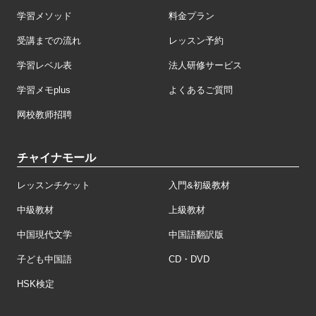
学習メソッド
料金プラン
受講までの流れ
レッスン予約
学習レベル表
法人研修サービス
学習メモplus
よくあるご質問
网校教师招聘
チャイナモール
レッスンチケット
入門&初級教材
中級教材
上級教材
中国現代文学
中国語翻訳版
子ども中国語
CD・DVD
HSK検定