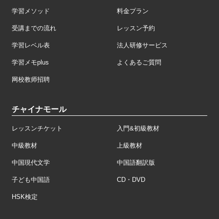
学習メソッド
料金プラン
受講までの流れ
レッスン予約
学習レベル表
法人研修サービス
学習メモplus
よくあるご質問
网校教师招聘
チャイナモール
レッスンチケット
入門&初級教材
中級教材
上級教材
中国現代文学
中国語翻訳版
子ども中国語
CD・DVD
HSK検定