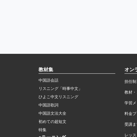
教材集
オン
中国語会話
担任制
リスニング「時事中文」
教材・
ひよこ中文リスニング
学習メ
中国語歌詞
中国語文法大全
料金プ
初めての超短文
受講ま
特集
レッス