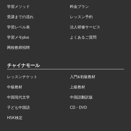
学習メソッド
料金プラン
受講までの流れ
レッスン予約
学習レベル表
法人研修サービス
学習メモplus
よくあるご質問
网校教师招聘
チャイナモール
レッスンチケット
入門&初級教材
中級教材
上級教材
中国現代文学
中国語翻訳版
子ども中国語
CD・DVD
HSK検定