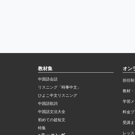
教材集
オン
中国語会話
担任制
リスニング「時事中文」
教材・
ひよこ中文リスニング
学習メ
中国語歌詞
中国語文法大全
料金プ
初めての超短文
受講ま
特集
レッス