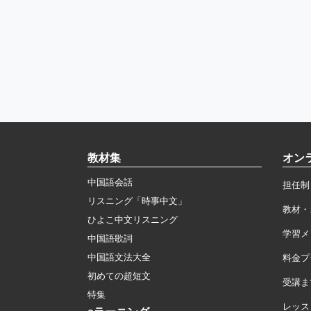
教材集
オン
中国語会話
担任制
リスニング「時事中文」
教材・
ひよこ中文リスニング
学習メ
中国語歌詞
中国語文法大全
料金プ
初めての超短文
受講ま
特集
レッス