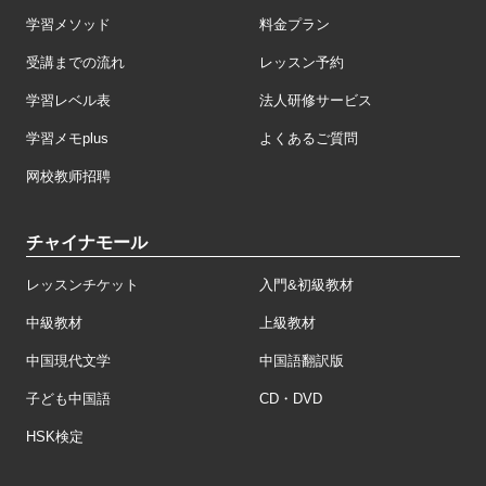
学習メソッド
料金プラン
受講までの流れ
レッスン予約
学習レベル表
法人研修サービス
学習メモplus
よくあるご質問
网校教师招聘
チャイナモール
レッスンチケット
入門&初級教材
中級教材
上級教材
中国現代文学
中国語翻訳版
子ども中国語
CD・DVD
HSK検定