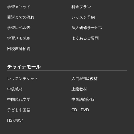
学習メソッド
料金プラン
受講までの流れ
レッスン予約
学習レベル表
法人研修サービス
学習メモplus
よくあるご質問
网校教师招聘
チャイナモール
レッスンチケット
入門&初級教材
中級教材
上級教材
中国現代文学
中国語翻訳版
子ども中国語
CD・DVD
HSK検定