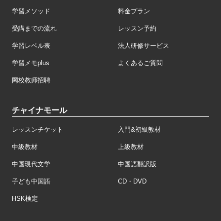
学習メソッド
料金プラン
受講までの流れ
レッスン予約
学習レベル表
法人研修サービス
学習メモplus
よくあるご質問
网校教师招聘
チャイナモール
レッスンチケット
入門&初級教材
中級教材
上級教材
中国現代文学
中国語翻訳版
子ども中国語
CD・DVD
HSK検定