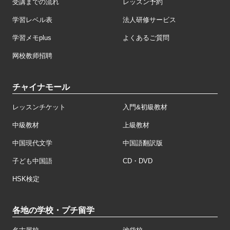
受講までの流れ
レッスン予約
学習レベル表
法人研修サービス
学習メモplus
よくあるご質問
网校教师招聘
チャイナモール
レッスンチケット
入門&初級教材
中級教材
上級教材
中国現代文学
中国語翻訳版
子ども中国語
CD・DVD
HSK検定
各地の学校・プチ留学