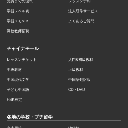
受講までの流れ
レッスン予約
学習レベル表
法人研修サービス
学習メモplus
よくあるご質問
网校教师招聘
チャイナモール
レッスンチケット
入門&初級教材
中級教材
上級教材
中国現代文学
中国語翻訳版
子ども中国語
CD・DVD
HSK検定
各地の学校・プチ留学