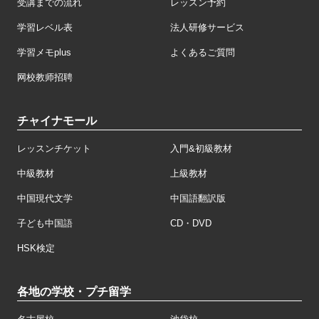
受講までの流れ
レッスン予約
学習レベル表
法人研修サービス
学習メモplus
よくあるご質問
网校教师招聘
チャイナモール
レッスンチケット
入門&初級教材
中級教材
上級教材
中国現代文学
中国語翻訳版
子ども中国語
CD・DVD
HSK検定
各地の学校・プチ留学