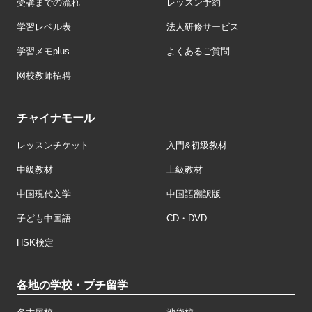
受講までの流れ
レッスン予約
学習レベル表
法人研修サービス
学習メモplus
よくあるご質問
网校教师招聘
チャイナモール
レッスンチケット
入門&初級教材
中級教材
上級教材
中国現代文学
中国語翻訳版
子ども中国語
CD・DVD
HSK検定
各地の学校・プチ留学