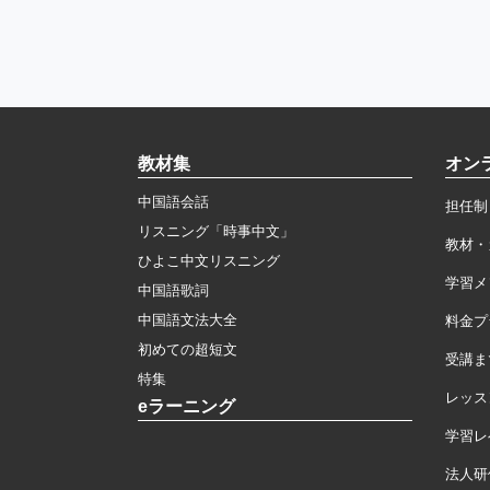
教材集
オン
中国語会話
担任制
リスニング「時事中文」
教材・
ひよこ中文リスニング
学習メ
中国語歌詞
中国語文法大全
料金プ
初めての超短文
受講ま
特集
レッス
eラーニング
学習レ
法人研