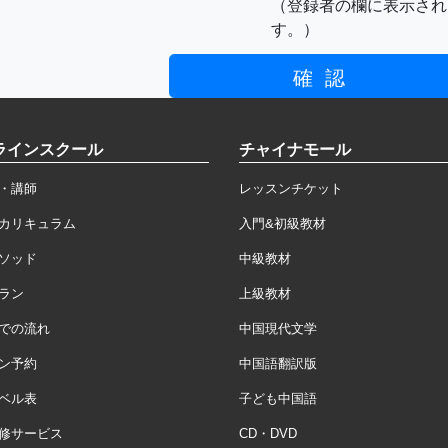
（登録者の欄に表示され
す。）
ラインスクール
チャイナモール
・講師
レッスンチケット
カリキュラム
入門&初級教材
ソッド
中級教材
ラン
上級教材
での流れ
中国現代文学
ン予約
中国語翻訳版
ベル表
子ども中国語
修サービス
CD・DVD