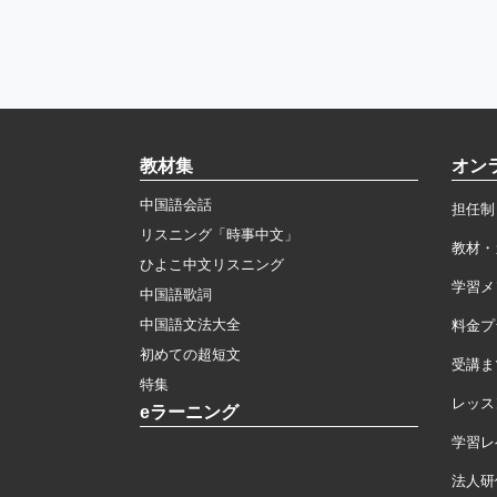
教材集
オン
中国語会話
担任制
リスニング「時事中文」
教材・
ひよこ中文リスニング
学習メ
中国語歌詞
中国語文法大全
料金プ
初めての超短文
受講ま
特集
レッス
eラーニング
学習レ
法人研