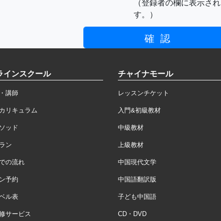
（登録者の欄に表示され
す。）
ラインスクール
チャイナモール
・講師
レッスンチケット
カリキュラム
入門&初級教材
ソッド
中級教材
ラン
上級教材
での流れ
中国現代文学
ン予約
中国語翻訳版
ベル表
子ども中国語
修サービス
CD・DVD