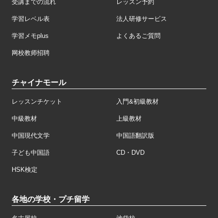
受講までの流れ
レッスン予約
学習レベル表
法人研修サービス
学習メモplus
よくあるご質問
网校教师招聘
チャイナモール
レッスンチケット
入門&初級教材
中級教材
上級教材
中国現代文学
中国語翻訳版
子ども中国語
CD・DVD
HSK検定
各地の学校・プチ留学