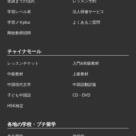
受講までの流れ
レッスン予約
学習レベル表
法人研修サービス
学習メモplus
よくあるご質問
网校教师招聘
チャイナモール
レッスンチケット
入門&初級教材
中級教材
上級教材
中国現代文学
中国語翻訳版
子ども中国語
CD・DVD
HSK検定
各地の学校・プチ留学