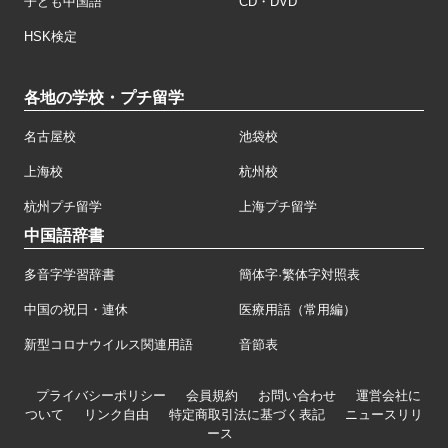
子ども中国語
CD・DVD
HSK検定
各地の学校・プチ留学
名古屋校
池袋校
上海校
杭州校
杭州プチ留学
上海プチ留学
中国語辞書
多音字学習辞書
簡体字·繁体字対照表
中国の祝日・連休
医療用語（常用編）
新型コロナウイルス関連用語
音節表
プライバシーポリシー
会員規約
お問い合わせ
運営会社に
ついて
リンク自由
特定商取引法に基づく表記
ニュースリリ
ース