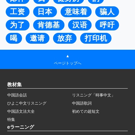
工资
日本
意味着
骗人
为了
肯德基
汉语
呼吁
喝
邀请
放弃
打印机
▲
ページトップへ
教材集
中国語会話
リスニング「時事中文」
ひよこ中文リスニング
中国語歌詞
中国語文法大全
初めての超短文
特集
eラーニング