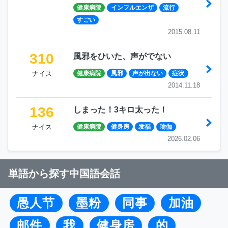
健康病院
インフルエンザ
流行
すごい
2015.08.11
310
風邪をひいた、声がでない
ナイス
健康病院
風邪
声が出ない
症状
2014.11.18
136
しまった！3キロ太った！
ナイス
健康病院
健身房
发福
瑜伽
2026.02.06
単語から探す中国語会話
愚人节
墨粉
同事
加油
邮件
我
健身房
的