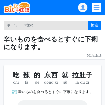
検索
辛いものを食べるとすぐに下痢
になります。
2014/11/18
吃
辣
的
东西
就
拉肚子
chī
là
de
dōng xi
jiù
lā dù zi
訳)
辛いものを食べるとすぐに下痢になります。