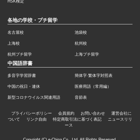
HSK検定
各地の学校・プチ留学
名古屋校
池袋校
上海校
杭州校
杭州プチ留学
上海プチ留学
中国語辞書
多音字学習辞書
簡体字·繁体字対照表
中国の祝日・連休
医療用語（常用編）
新型コロナウイルス関連用語
音節表
プライバシーポリシー
会員規約
お問い合わせ
運営会社に
ついて
リンク自由
特定商取引法に基づく表記
ニュースリリ
ース
Copyright (C) e-China Co., Ltd. All Rights Reserved.