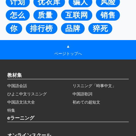
计划
优衣库
骗人
风险
怎么
质量
互联网
销售
你
排行榜
品牌
猝死
▲
ページトップへ
教材集
中国語会話
リスニング「時事中文」
ひよこ中文リスニング
中国語歌詞
中国語文法大全
初めての超短文
特集
eラーニング
オンラインスクール