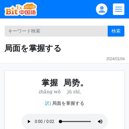
検索
局面を掌握する
2024/01/04
掌握
局势。
zhǎng wò
jú shì。
訳)
局面を掌握する