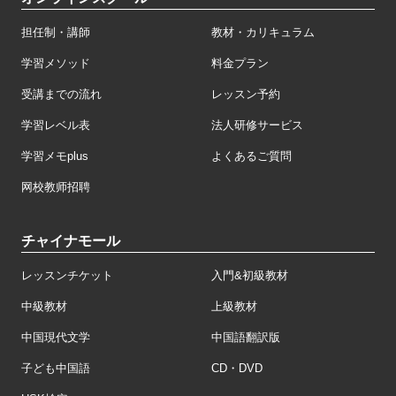
担任制・講師
教材・カリキュラム
学習メソッド
料金プラン
受講までの流れ
レッスン予約
学習レベル表
法人研修サービス
学習メモplus
よくあるご質問
网校教师招聘
チャイナモール
レッスンチケット
入門&初級教材
中級教材
上級教材
中国現代文学
中国語翻訳版
子ども中国語
CD・DVD