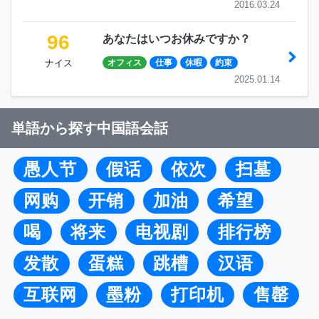
2016.03.24
96
あなたはいつお休みですか？
ナイス
オフィス
仕事
休暇
約束
2025.01.14
単語から探す中国語会話
愚人节
假话
依次
扫墓
网购
开销
加油
希望
喝
将来
电视剧
排行榜
发散
蛋糕
跳槽
汉语
互联网
墨粉
打印机
售罄