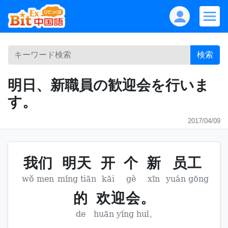
検索
明日、新職員の歓迎会を行いま
す。
2017/04/09
我们
明天
开
个
新
员工
wǒ men
míng tiān
kāi
gè
xīn
yuán gōng
的
欢迎会。
de
huān yíng huì。